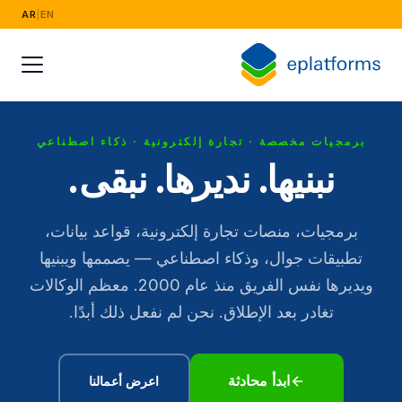
AR
|
EN
القطاعات
الأزياء والتجزئة
الصناعة الكهربائية
برمجيات مخصصة · تجارة إلكترونية · ذكاء اصطناعي
البث والإعلام
نبنيها. نديرها. نبقى.
الخدمات المالية والقانونية والتأمين
برمجيات، منصات تجارة إلكترونية، قواعد بيانات،
الأغذية وسلسلة التوريد
تطبيقات جوال، وذكاء اصطناعي — يصممها ويبنيها
ويديرها نفس الفريق منذ عام 2000. معظم الوكالات
التوظيف والموارد البشرية
تغادر بعد الإطلاق. نحن لم نفعل ذلك أبدًا.
أبحاث السوق
ابدأ محادثة
التعليم والتدريب
اعرض أعمالنا