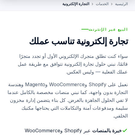
الرئيسية
الخدمات
التجارة الإلكترونية
الفنادق والعقارات
الفنون والمعارض
البيع عبر الإنترنت
الجمعيات الخيرية والمنظمات غير الربحية
تجارة إلكترونية تناسب عملك
الرعاية الصحية
سواء كنت تطلق متجرك الإلكتروني الأول أو تجدد متجرًا
قائمًا، نبني حلول تجارة إلكترونية تتوافق مع طريقة عمل
عملك الفعلية — وليس العكس.
نعمل على Shopify وWooCommerce وMagento وهندسة
التجارة بدون واجهة، كما نبني منصات مخصصة بالكامل عندما
لا تفي الحلول الجاهزة بالغرض. كل بناء يتضمن إدارة مخزون
سليمة ومدفوعات آمنة والتكاملات التي يحتاجها مكتبك
الخلفي.
خبرة بالمنصات
عبر Shopify وWooCommerce