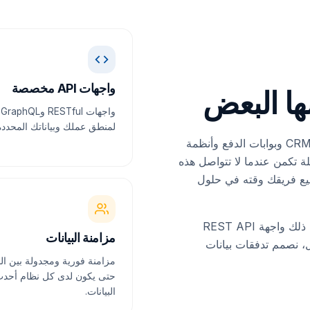
واجهات API مخصصة
ا البعض
و
لمنطق عملك وبياناتك المحددة
معظم الشركات تعمل على منصات متعددة — أنظمة CRM وبوابات الدفع وأنظمة
لة تكمن عندما لا تتواصل هذه
يضيع فريقك وقته في حلول
نبني الروابط التي تجعل كل شيء يعمل معًا. سواء كان ذلك واجهة REST API
مزامنة البيانات
كامل نظام كامل، نصمم تدفقات بيانات
مزامنة فورية ومجدولة بين ا
حتى يكون لدى كل نظام أحد
البيانات.