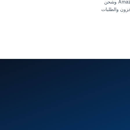
، دمجنا منصة التجارة الإلكترونية الخاصة بهم مع PayPal وAmazon وشحن
ة للمخزون والطلبات