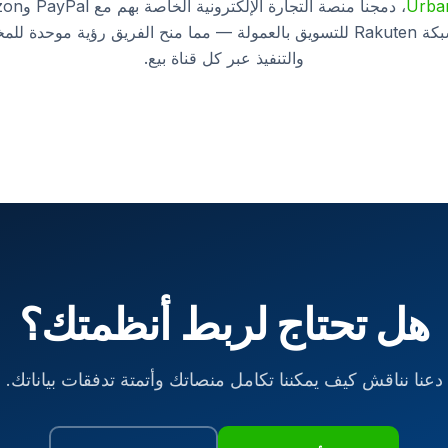
Urban
MetaPack وشبكة Rakuten للتسويق بالعمولة — مما منح الفريق رؤية موحد
والتنفيذ عبر كل قناة بيع.
اقرأ القصة الكاملة
هل تحتاج لربط أنظمتك؟
دعنا نناقش كيف يمكننا تكامل منصاتك وأتمتة تدفقات بياناتك.