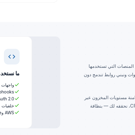
 المنصات التي تستخدمها
ما نستخد
جوات ونبني روابط تندمج دون
واجهات REST وGraphQL APIs
Webhooks وخطوط أنابيب مد
 قديم بواجهة API حديثة أو مزامنة مستويات المخزون عبر
OAuth 2.0 وإدارة مفا
خلفيات Node.js وPython وPHP
قنوات بيع متعددة أو نقل البيانات من موقعك إلى نظام CRM، نحققه لك — بنظافة
AWS وAzure واستضافة ذاتية