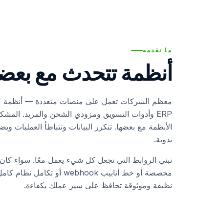
الفنادق والعقارات
الفنون والمعارض
ما نقدمه
الجمعيات الخيرية والمنظمات غير الربحية
أنظمة تتحدث مع بعضه
الرعاية الصحية
ERP وأدوات التسويق ومزودي الشحن والمزيد. المشك
الأنظمة مع بعضها. تتكرر البيانات وتتباطأ العمليات و
يدوية.
مخصصة أو خط أنابيب webhook أو ت
نظيفة وموثوقة تحافظ على سير عملك بكفاءة.