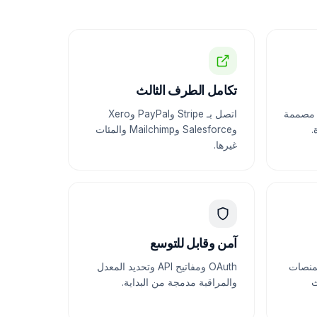
تكامل الطرف الثالث
اجهات RESTful وGraphQL مصممة
اتصل بـ Stripe وPayPal وXero
.
وSalesforce وMailchimp والمئات
غيرها.
آمن وقابل للتوسع
لمنصات
OAuth ومفاتيح API وتحديد المعدل
ث
والمراقبة مدمجة من البداية.