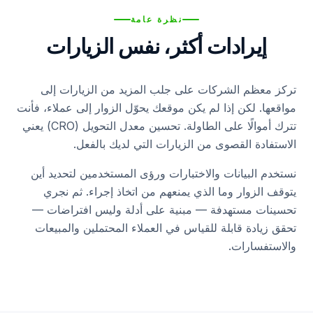
الفنادق والعقارات
نظرة عامة
إيرادات أكثر، نفس الزيارات
الفنون والمعارض
الجمعيات الخيرية والمنظمات غير الربحية
تركز معظم الشركات على جلب المزيد من الزيارات إلى
مواقعها. لكن إذا لم يكن موقعك يحوّل الزوار إلى عملاء، فأنت
الرعاية الصحية
تترك أموالًا على الطاولة. تحسين معدل التحويل (CRO) يعني
الاستفادة القصوى من الزيارات التي لديك بالفعل.
نستخدم البيانات والاختبارات ورؤى المستخدمين لتحديد أين
يتوقف الزوار وما الذي يمنعهم من اتخاذ إجراء. ثم نجري
تحسينات مستهدفة — مبنية على أدلة وليس افتراضات —
تحقق زيادة قابلة للقياس في العملاء المحتملين والمبيعات
والاستفسارات.