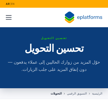
AR
|
EN
القطاعات
الأزياء والتجزئة
الصناعة الكهربائية
تحسين التحويل
البث والإعلام
تحسين التحويل
الخدمات المالية والقانونية والتأمين
حوّل المزيد من زوارك الحاليين إلى عملاء يدفعون —
الأغذية وسلسلة التوريد
دون إنفاق المزيد على جلب الزيارات.
التوظيف والموارد البشرية
أبحاث السوق
الرئيسية
التسويق الرقمي
التحويلات
التعليم والتدريب