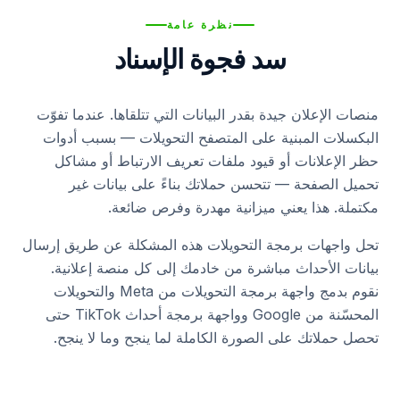
الفنادق والعقارات
نظرة عامة
سد فجوة الإسناد
الفنون والمعارض
الجمعيات الخيرية والمنظمات غير الربحية
منصات الإعلان جيدة بقدر البيانات التي تتلقاها. عندما تفوّت
البكسلات المبنية على المتصفح التحويلات — بسبب أدوات
الرعاية الصحية
حظر الإعلانات أو قيود ملفات تعريف الارتباط أو مشاكل
تحميل الصفحة — تتحسن حملاتك بناءً على بيانات غير
مكتملة. هذا يعني ميزانية مهدرة وفرص ضائعة.
تحل واجهات برمجة التحويلات هذه المشكلة عن طريق إرسال
بيانات الأحداث مباشرة من خادمك إلى كل منصة إعلانية.
نقوم بدمج واجهة برمجة التحويلات من Meta والتحويلات
المحسّنة من Google وواجهة برمجة أحداث TikTok حتى
تحصل حملاتك على الصورة الكاملة لما ينجح وما لا ينجح.