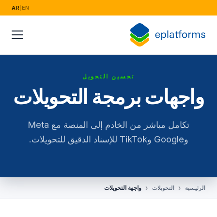
AR
|
EN
القطاعات
الأزياء والتجزئة
الصناعة الكهربائية
تحسين التحويل
البث والإعلام
واجهات برمجة التحويلات
الخدمات المالية والقانونية والتأمين
تكامل مباشر من الخادم إلى المنصة مع Meta
الأغذية وسلسلة التوريد
وGoogle وTikTok للإسناد الدقيق للتحويلات.
التوظيف والموارد البشرية
أبحاث السوق
الرئيسية
التحويلات
واجهة التحويلات
التعليم والتدريب