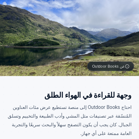
الفنادق والعقارات
الفنون والمعارض
الجمعيات الخيرية والمنظمات غير الربحية
الرعاية الصحية
عن Outdoor Books
وجهة للقراءة في الهواء الطلق
احتاج Outdoor Books إلى منصة تستطيع عرض مئات العناوين
المُنسّقة عبر تصنيفات مثل المشي وأدب الطبيعة والتخييم وتسلق
الجبال. كان يجب أن يكون التصفح سهلاً والبحث سريعًا والتجربة
العامة ممتعة على أي جهاز.
تجارة إلكترونية
مساعد صوتي
منصة كتب