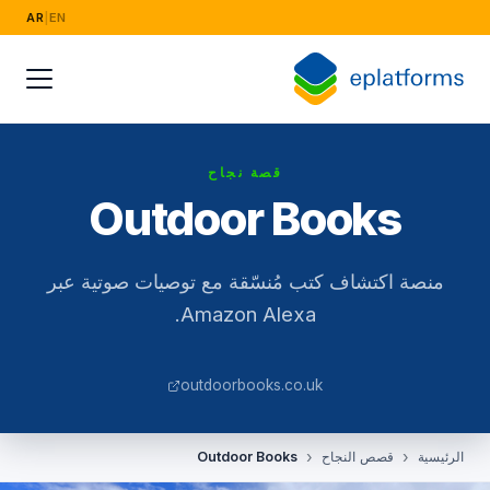
AR
|
EN
القطاعات
الأزياء والتجزئة
الصناعة الكهربائية
قصة نجاح
البث والإعلام
Outdoor Books
الخدمات المالية والقانونية والتأمين
منصة اكتشاف كتب مُنسّقة مع توصيات صوتية عبر
الأغذية وسلسلة التوريد
Amazon Alexa.
التوظيف والموارد البشرية
outdoorbooks.co.uk
أبحاث السوق
الرئيسية
قصص النجاح
Outdoor Books
التعليم والتدريب